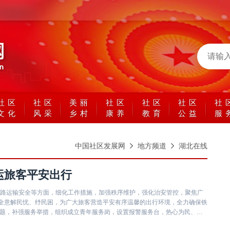
社区
社区
美丽
社区
社区
社区
社
文化
风采
乡村
康养
教育
公益
服
中国社区发展网
地方频道
湖北在线
春运旅客平安出行
铁路运输安全等方面，细化工作措施，加强秩序维护，强化治安管控，聚焦广
全意解民忧、纾民困，为广大旅客营造平安有序温馨的出行环境，全力确保铁