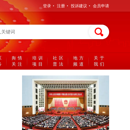
登录
注册
投诉建议
会员申请
区
舆情
培训
社区
地方
关于
务
关注
项目
普法
频道
我们