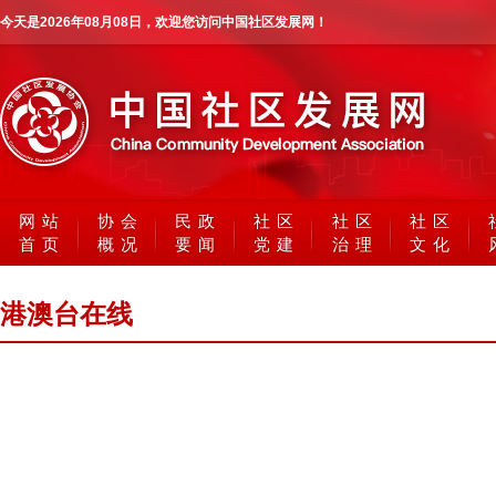
今天是
2026年08月08日
，欢迎您访问中国社区发展网！
网站
协会
民政
社区
社区
社区
首页
概况
要闻
党建
治理
文化
港澳台在线