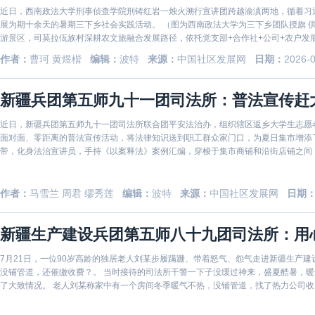
近日，西南政法大学刑事侦查学院刑铸红岩一烛火溯行宣讲团跨越渝滇两地，循着习
展为期十余天的暑期三下乡社会实践活动。 （图为西南政法大学为三下乡团队授旗 供图校方） 作为享誉全国的民族团结示范村寨、国家4A级乡村旅
游景区，司莫拉佤族村深耕农文旅融合发展路径，依托党支部+合作社+公司+农户发展
作者：
曹珂 黄煜楷
编辑：
波特
来源：
中国社区发展网
日期：
2026-
新疆兵团第五师九十一团司法所：普法宣传赶
近日，新疆兵团第五师九十一团司法所联合团平安法治办，组织辖区返乡大学生志愿
面对面、零距离的普法宣传活动，将法律知识送到职工群众家门口，为夏日集市增添了一抹亮丽的法治色彩。 
带，化身法治宣讲员，手持《以案释法》案例汇编，穿梭于集市商铺和沿街店铺之间
求，开展分
作者：
马雪兰 周君 缪秀莲
编辑：
波特
来源：
中国社区发展网
日期
新疆生产建设兵团第五师八十九团司法所：用
7月21日，一位90岁高龄的独居老人刘某步履蹒跚、带着怒气、怨气走进新疆生产
没铺管道，还催缴收费？。 当时接待的司法所干警一下子没缓过神来，盛夏酷暑，
了大致情况。 老人刘某称家中有一个房间冬季暖气不热，没铺管道，找了热力公司收费处反应，没有有效解决问题，如今又被张贴催缴通知，限期
缴