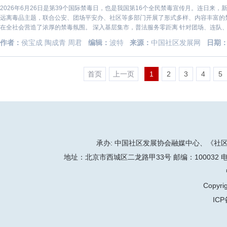
2026年6月26日是第39个国际禁毒日，也是我国第16个全民禁毒宣传月。连日
远离毒品主题，联合公安、团场平安办、社区等多部门开展了形式多样、内容丰富的
在全社会营造了浓厚的禁毒氛围。 深入基层集市，普法服务零距离 针对团场、连队
作者：
侯宝成 陶成青 周君
编辑：
波特
来源：
中国社区发展网
日期
首页
上一页
1
2
3
4
5
承办: 中国社区发展协会融媒中心、《社区天地
地址：北京市西城区二龙路甲33号 邮编：100032 电话：86-
Copyrig
ICP