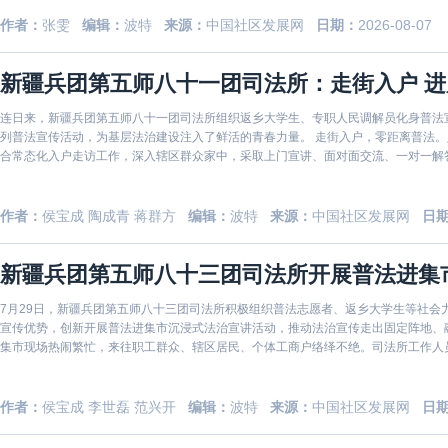
作者：
张雯
编辑：
波特
来源：
中国社区发展网
日期：
2026-08-07
新疆兵团第五师八十一团司法所：走街入户 进
连日来，新疆兵团第五师八十一团司法所组织返乡大学生、专职人民调解员化身普法
列普法宣传活动，为基层法治建设注入了鲜活的青春力量。 走街入户，零距离普法
合常态化入户走访工作，深入辖区群众家中，采取上门宣讲、面对面交流、一对一解
人民群众的
作者：
侯宝成 陶成青 蒋群方
编辑：
波特
来源：
中国社区发展网
日
新疆兵团第五师八十三团司法所开展普法进集
7月29日，新疆兵团第五师八十三团司法所积极组织普法志愿者、返乡大学生等社会
宣传优势，创新开展普法进集市沉浸式法治宣讲活动，推动法治宣传走出固定阵地、
集市现场热闹繁忙，来往职工群众、辖区居民、个体工商户络绎不绝。司法所工作人
等，
作者：
侯宝成 李世磊 范兴开
编辑：
波特
来源：
中国社区发展网
日