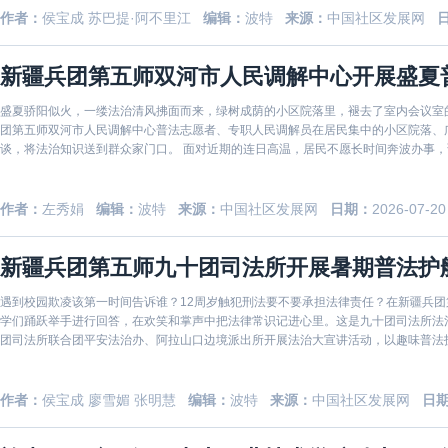
作者：
侯宝成 苏巴提·阿不里江
编辑：
波特
来源：
中国社区发展网
新疆兵团第五师双河市人民调解中心开展盛夏
盛夏骄阳似火，一缕法治清风拂面而来，绿树成荫的小区院落里，褪去了室内会议室
团第五师双河市人民调解中心普法志愿者、专职人民调解员在居民集中的小区院落、
谈，将法治知识送到群众家门口。 面对近期的连日高温，居民不愿长时间奔波办事，调解中心普法志愿者、专职人民调解员便主动将宣传阵地前移
至户外树
作者：
左秀娟
编辑：
波特
来源：
中国社区发展网
日期：
2026-07-20
新疆兵团第五师九十团司法所开展暑期普法护
遇到校园欺凌该第一时间告诉谁？12周岁触犯刑法要不要承担法律责任？在新疆兵
学们踊跃举手进行回答，在欢笑和掌声中把法律常识记进心里。这是九十团司法所法治进校园系列活动的寻常
团司法所联合团平安法治办、阿拉山口边境派出所开展法治大宣讲活动，以趣味普法
点和
作者：
侯宝成 廖雪媚 张明慧
编辑：
波特
来源：
中国社区发展网
日