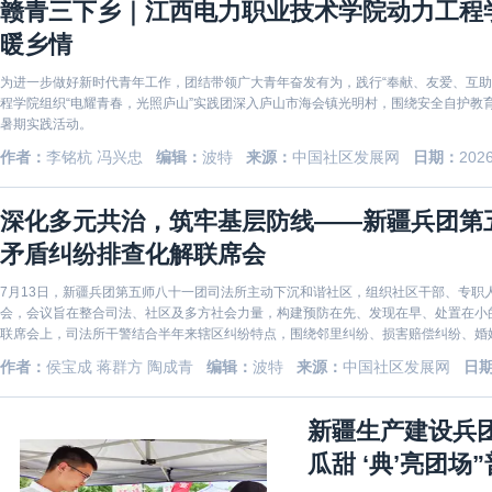
赣青三下乡｜江西电力职业技术学院动力工程
暖乡情
为进一步做好新时代青年工作，团结带领广大青年奋发有为，践行“奉献、友爱、互助
程学院组织“电耀青春，光照庐山”实践团深入庐山市海会镇光明村，围绕安全自护教
暑期实践活动。
作者：
李铭杭 冯兴忠
编辑：
波特
来源：
中国社区发展网
日期：
2026
深化多元共治，筑牢基层防线——新疆兵团第
矛盾纠纷排查化解联席会
7月13日，新疆兵团第五师八十一团司法所主动下沉和谐社区，组织社区干部、专职
会，会议旨在整合司法、社区及多方社会力量，构建预防在先、发现在早、处置在小
联席会上，司法所干警结合半年来辖区纠纷特点，围绕邻里纠纷、损害赔偿纠纷、婚
层调
作者：
侯宝成 蒋群方 陶成青
编辑：
波特
来源：
中国社区发展网
日
新疆生产建设兵团
瓜甜 ‘典’亮团场