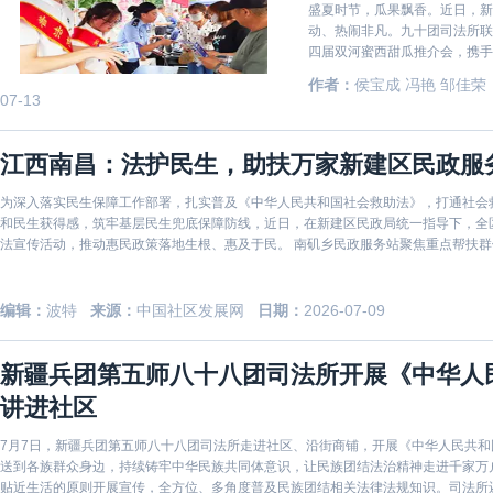
盛夏时节，瓜果飘香。近日，新
动、热闹非凡。九十团司法所联
四届双河蜜西甜瓜推介会，携手
典亮团场普法宣传活动，将法治
作者：
侯宝成 冯艳 邹佳荣
一顿法治大餐。 
07-13
江西南昌：法护民生，助扶万家新建区民政服
为深入落实民生保障工作部署，扎实普及《中华人民共和国社会救助法》，打通社会
和民生获得感，筑牢基层民生兜底保障防线，近日，在新建区民政局统一指导下，全
法宣传活动，推动惠民政策落地生根、惠及于民。 南矶乡民政服务站聚焦重点帮扶
解读法律条
编辑：
波特
来源：
中国社区发展网
日期：
2026-07-09
新疆兵团第五师八十八团司法所开展《中华人
讲进社区
7月7日，新疆兵团第五师八十八团司法所走进社区、沿街商铺，开展《中华人民共
送到各族群众身边，持续铸牢中华民族共同体意识，让民族团结法治精神走进千家万
贴近生活的原则开展宣传，全方位、多角度普及民族团结相关法律法规知识。司法所