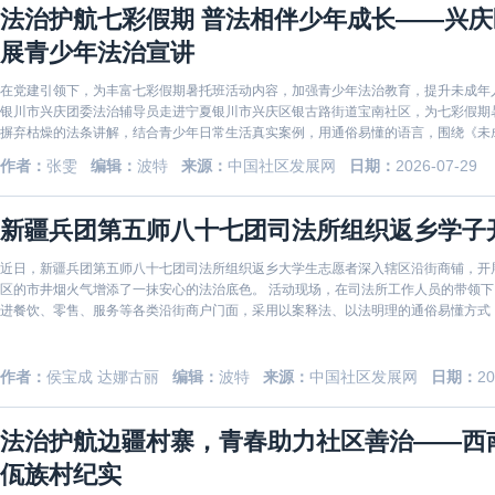
法治护航七彩假期 普法相伴少年成长——兴
展青少年法治宣讲
在党建引领下，为丰富七彩假期暑托班活动内容，加强青少年法治教育，提升未成年人
银川市兴庆团委法治辅导员走进宁夏银川市兴庆区银古路街道宝南社区，为七彩假期暑托班青少年开
摒弃枯燥的法条讲解，结合青少年日常生活真实案例，用通俗易懂的语言，围绕《未
对暑期
作者：
张雯
编辑：
波特
来源：
中国社区发展网
日期：
2026-07-29
新疆兵团第五师八十七团司法所组织返乡学子
近日，新疆兵团第五师八十七团司法所组织返乡大学生志愿者深入辖区沿街商铺，开
区的市井烟火气增添了一抹安心的法治底色。 活动现场，在司法所工作人员的带领
进餐饮、零售、服务等各类沿街商户门面，采用以案释法、以法明理的通俗易懂方式
与日常经营
作者：
侯宝成 达娜古丽
编辑：
波特
来源：
中国社区发展网
日期：
20
法治护航边疆村寨，青春助力社区善治——西
佤族村纪实