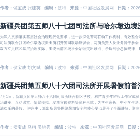
点，精选图
作者：
侯宝成 张建英
编辑：
波特
来源：
中国社区发展网
日期：
2026
新疆兵团第五师八十七团司法所与哈尔墩边境
为深入贯彻落实基层社会治理现代化要求，进一步深化警司联动工作机制，有效整合
司法所联合驻团哈尔墩边境派出所召开警司联动座谈会，两所负责人及业务骨干参会，共研
双方立足辖区基层治理实际，围绕当前团场社会治理突出难点、矛盾纠纷总体规律、
婚恋家庭
作者：
侯宝成 胡文斌
编辑：
波特
来源：
中国社区发展网
日期：
2026
新疆兵团第五师八十六团司法所开展暑假前普
7月1日，新疆兵团第五师八十六团司法所联合辖区学校、棉苗青少年维权工作室成
治讲座、互动课堂、情景模拟、发放宣传资料等多种形式，为学生家长、中小学生送
满欢乐的暑假。 讲座中，派出所民警围绕暑期安全的核心要点展开了全面讲解。聚焦青少年日常安全重点，针对性开展夏季防溺水、防校园欺凌、
防电信诈
作者：
侯宝成 马柯 吴锦秀
编辑：
波特
来源：
中国社区发展网
日期