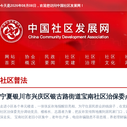
今天是
2026年08月08日
，欢迎您访问中国社区发展网！
网站
协会
民政
社区
社区
社区
首页
概况
要闻
党建
治理
文化
社区普法
宁夏银川市兴庆区银古路街道宝南社区治保委
走进小区各个单元楼道，一张张反诈海报醒目亮相。为守住居民群众的钱袋子，在党
社区治保委充分调动党员、楼栋长、志愿者力量，把反诈宣传阵地搬到居民家门口，
深走实。 宝南社区老旧小区集中，老年住户多，电信诈骗隐患不容忽视，养老理财骗局、刷单返利、冒充客服退款、游戏充值诈骗等套路层出不
穷，不少居