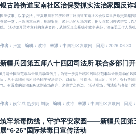
银古路街道宝南社区治保委抓实法治家园反诈
围坐议事、以案说法，宁夏银川市兴庆区银古路街道宝南社区会议室里反诈交流氛围
齐聚一堂，不靠照本宣科，用聊案例、谈经历的互动方式，把反诈知识聊透讲实，以
线。 活动抛开照本宣科的宣讲套路，从辖区真实受骗小故事讲起，治保委工作人员梳理刷单返利、网购退款理赔、冒充亲友借钱、虚假养老投资等
高发诈
作者：
张雯
编辑：
波特
来源：
中国社区发展网
日期：
2026-06-30
新疆兵团第五师八十四团司法所 联合多部门
6月是全国防范非法金融活动宣传月，为进一步提升辖区居民防范非法金融活动的风
日，八十四团司法所联合团平安法治办、财政所、社保所、派出所、社区、银行等部
气、有温度的法治服务送到市场商户、来往群众身边。 活动现场，司法所与各部门紧密协作，充分发挥各自职能优势，将专业的法律知识与金融风
险提示
作者：
侯宝成 热孜阿 刘焕
编辑：
波特
来源：
中国社区发展网
日期
筑牢禁毒防线，守护平安家园——新疆兵团第
展“6·26”国际禁毒日宣传活动