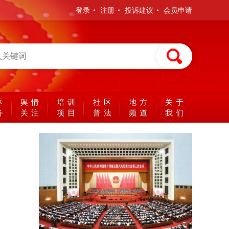
登录
注册
投诉建议
会员申请
区
舆情
培训
社区
地方
关于
务
关注
项目
普法
频道
我们