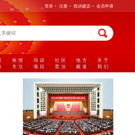
登录
注册
投诉建议
会员申请
区
舆情
培训
社区
地方
关于
务
关注
项目
普法
频道
我们