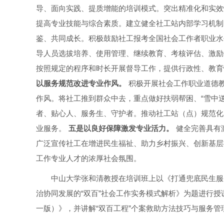
导、面向实践、提质增能的培训模式。突出精准化和实效
提高专业技能与综合素质。建立健全社工站内部学习机制
鉴、共同成长。积极鼓励社工报考全国社会工作者职业水
导人员选拔培养、使用管理、继续教育、考核评估、激励
按照规定的程序和时长开展督导工作，提供行政性、教育
以服务规范改进专业作风。
积极开展社会工作职业道德
作风。将社工推到群众中去，重点做好扶弱帮困、“雪中
者、贴心人、服务生、守护者。推动社工站（点）规范化
业服务。
五是以良好保障激发专业活力。
健全完善具有
广泛宣传社工在增进民生福祉、助力乡村振兴、创新基层
工作专业人才的浓厚社会氛围。
中山大学张和清教授在培训班上以《打通兜底民生服
治协同发展的“双百”社会工作实务模式解析》为题进行授
一版）》，并讲解“双百工程”个案救助方法技巧与服务管