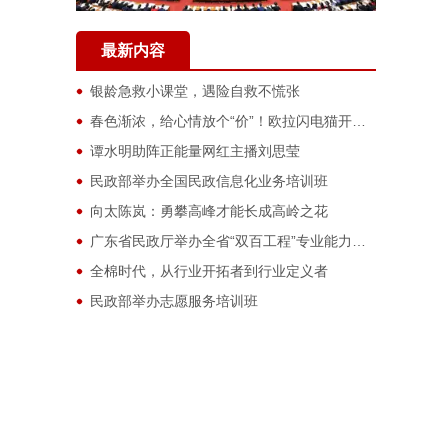
最新内容
银龄急救小课堂，遇险自救不慌张
春色渐浓，给心情放个“价”！欧拉闪电猫开启新一轮购车福利大放送
谭水明助阵正能量网红主播刘思莹
民政部举办全国民政信息化业务培训班
向太陈岚：勇攀高峰才能长成高岭之花
广东省民政厅举办全省“双百工程”专业能力提升视频培训班
全棉时代，从行业开拓者到行业定义者
民政部举办志愿服务培训班
全国养老护理职业技能大赛在南京圆满落幕 5名优秀选手荣获一等奖，将被授予“全国技术能手”称号
上海市社会工作高层次人才研修班开班