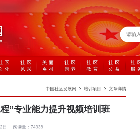
社区
社区
美丽
社区
社区
社区
社
文化
风采
乡村
康养
教育
公益
服
中国社区发展网
培训项目
文章详情
工程”专业能力提升视频培训班
22日
阅读量：
74338