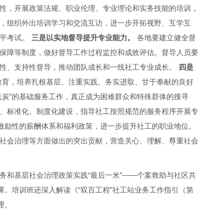
性，开展政策法规、职业伦理、专业理论和实务技能的培训，
，组织外出培训学习和交流互访，进一步开拓视野、互学互
平考试。
三是以实地督导提升专业能力。
各地要建立健全督
保障等制度，做好督导工作过程监控和成效评估。督导人员要
性、支持性督导，推动团队成长和一线社工专业成长。
四是
教育，培养扎根基层、注重实践、务实进取、甘于奉献的良好
送炭”的基础服务工作，真正成为困难群众和特殊群体的搜寻
、标准化、制度化建设，指导社工按照规范的服务程序开展专
激励性的薪酬体系和福利政策，进一步提升社工的职业地位。
社会治理等方面做出的突出贡献，营造关心、理解、尊重社会
务和基层社会治理政策实践“最后一米”——个案救助与社区共
课。培训班还深入解读《“双百工程”社工站业务工作指引（第
理。