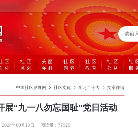
社区
社区
美丽
社区
社区
社区
社
文化
风采
乡村
康养
教育
公益
服
中国社区发展网
社区党建
学习二十大
文章详情
开展“九一八勿忘国耻”党日活动
：
2024年09月19日
阅读量：
77925