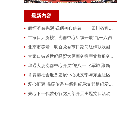
最新内容
缅怀革命先烈 砥砺初心使命 ——四川省宜宾市叙州区南岸街道鱼池社区党委开展清明祭扫革命先烈活动
甘家口大厦楼宇党群中心组织开展“九一八勿忘国耻”党日活动
北京市养老一联合党委节日期间组织联欢融合活动
甘家口街道世纪经贸大厦商务楼宇党群服务中心开展主题读书会活动
华通大厦党群中心开展“迎八一 忆军旅 聚新力 共奋进”主题活动
常青藤社会服务发展中心党支部与东里社区党委开展共建活动
爱心汇聚 温暖传递 中经世纪党支部组织爱心捐款活动
关心下一代爱心行党支部开展主题党日活动
管庄地区社区社会组织联合会党支部参观党史展览馆
赓续党建精神 传承时代伟力——参观北大红楼主题党日活动