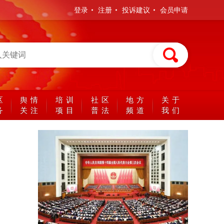
登录
注册
投诉建议
会员申请
区
舆情
培训
社区
地方
关于
务
关注
项目
普法
频道
我们