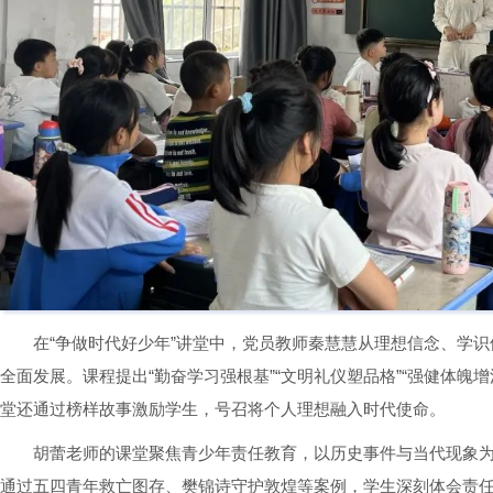
在“争做时代好少年”讲堂中，党员教师秦慧慧从理想信念、学
全面发展。课程提出“勤奋学习强根基”“文明礼仪塑品格”“强健体魄
堂还通过榜样故事激励学生，号召将个人理想融入时代使命。
胡蕾老师的课堂聚焦青少年责任教育，以历史事件与当代现象为
通过五四青年救亡图存、樊锦诗守护敦煌等案例，学生深刻体会责