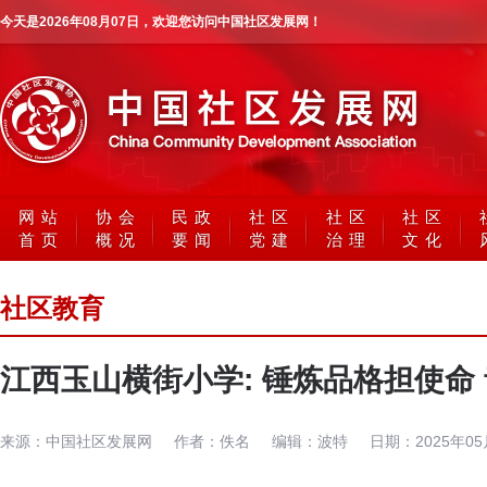
今天是
2026年08月07日
，欢迎您访问中国社区发展网！
网站
协会
民政
社区
社区
社区
首页
概况
要闻
党建
治理
文化
社区教育
江西玉山横街小学: 锤炼品格担使命
来源：
中国社区发展网
作者：
佚名
编辑：
波特
日期：
2025年0