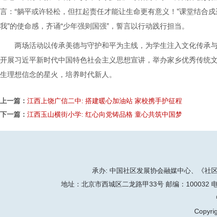
言：“躺平或许轻松，但扛起责任才能让生命更有意义！”课堂结合戍
我”的使命感，齐诵“少年强则国强”，誓言以行动践行担当。
两场活动以传承美德与守护和平为主线，为学生注入文化传承与责
开展习近平新时代中国特色社会主义思想宣讲，举办家乡优秀传统
生理想信念的星火，培养时代新人。
上一篇：
江西上饶广信二中: 搭建暖心加油站 家校携手护征程
下一篇：
江西玉山横街小学: 红心向党铸品格 童心共筑中国梦
承办: 中国社区发展协会融媒中心、《社区天地
地址：北京市西城区二龙路甲33号 邮编：100032 电话：86-
Copyrig