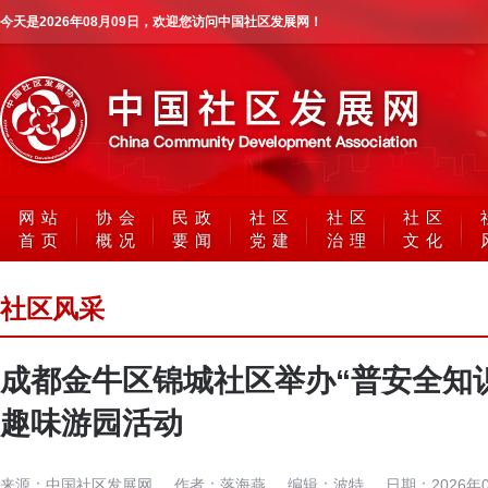
今天是
2026年08月09日
，欢迎您访问中国社区发展网！
网站
协会
民政
社区
社区
社区
首页
概况
要闻
党建
治理
文化
社区风采
成都金牛区锦城社区举办“普安全知
趣味游园活动
来源：
中国社区发展网
作者：
落海燕
编辑：
波特
日期：
2026年