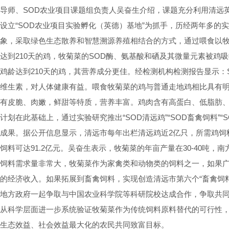
导师、SOD农业项目课题组负责人吴奋生介绍，课题充分利用清远
设立“SOD农业项目实验孵化（英德）基地”为抓手，历经两年多的
象，采取绿色生态散养和智慧溯源养殖相结合的方式，通过喂食以牧
达到210天的鸡，牧菊菜的SOD酶、氨基酸和硒及其微量元素被鸡
鸡龄达到210天的鸡，其营养成分更佳。经检测机构检测报告显示：
维生素，对人体健康有益。喂食牧菊菜的鸡与普通走地鸡相比具有
有皮脆、肉嫩，鲜甜等特质，营养丰富。鸡肉含有高蛋白、低脂肪
计划在此基础上，通过实验研究推出“SOD清远鸡”“SOD畜禽饲料”“
成果。据公开信息显示，清远市每年出栏清远鸡近2亿只，所需鸡饲料2
饲料可达91.2亿元。吴奋生表示，牧菊菜的年亩产量在30-40吨，南
饲料需求量非常大，牧菊菜作为家禽类和动物类的饲料之一，如果
的经济收入。如果拓展到畜禽饲料，实现创造清远市第六个“畜禽饲
地方政府一起争取与中国农业科学院等科研院校达成合作，争取共同
从科学层面进一步系统验证牧菊菜作为传统饲料原料替代的可行性
生态效益、社会效益最大化的农民共同致富目标。