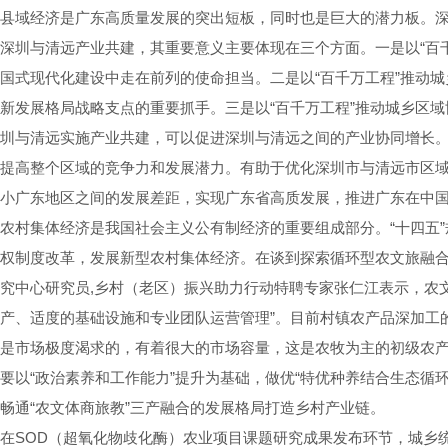
县域经济是广东高质量发展的突出短板，同时也是巨大的潜力板。
深圳与清远产业共建，其重要意义主要体现在三个方面。一是以“百
国式现代化建设中走在前列的使命担当。二是以“百千万工程”推动
新发展格局战略支点的重要抓手。三是以“百千万工程”推动城乡区
圳与清远实施产业共建，可以促进深圳与清远之间的产业协同增长
提高整个区域的竞争力和发展潜力。有助于优化深圳市与清远市区
小广东地区之间的发展差距，实现广东省高质发展，推进广东在中
农村集体经济是我国社会主义公有制经济的重要组成部分。“十四五”
权制度改革，发展新型农村集体经济。在谈到探索循环型农文旅融
究中心研究员,乡村（老区）振兴助力行动特聘专家张仁江表示，农
产、适度的基础设施和专业团队运营管理”。目前村镇农产品深加工
是市场极度渴求的，有着很大的市场容量，这是农牧为主的初级农产
要以“政治素养和工作能力”提升为基础，做优“特优种养结合生态循环
畅通“农文体商旅教”三产融合的发展格局打造乡村产业链。
在SOD（超氧化物歧化酶）农业项目课题研究成果发布环节，城乡