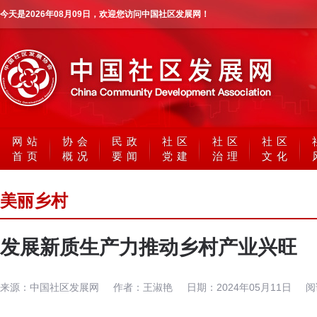
今天是
2026年08月09日
，欢迎您访问中国社区发展网！
网站
协会
民政
社区
社区
社区
首页
概况
要闻
党建
治理
文化
美丽乡村
发展新质生产力推动乡村产业兴旺
来源：
中国社区发展网
作者：
王淑艳
日期：
2024年05月11日
阅