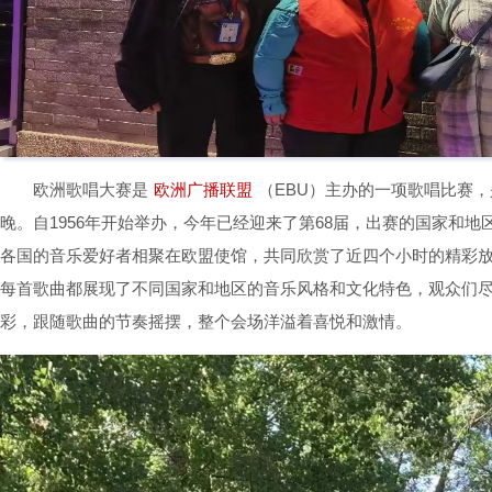
欧洲歌唱大赛是
欧洲广播联盟
（EBU）主办的一项歌唱比赛
晚。自1956年开始举办，今年已经迎来了第68届，出赛的国家和
各国的音乐爱好者相聚在欧盟使馆，共同欣赏了近四个小时的精彩
每首歌曲都展现了不同国家和地区的音乐风格和文化特色，观众们
彩，跟随歌曲的节奏摇摆，整个会场洋溢着喜悦和激情。