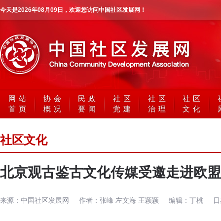
今天是
2026年08月09日
，欢迎您访问中国社区发展网！
网站
协会
民政
社区
社区
社区
首页
概况
要闻
党建
治理
文化
社区文化
北京观古鉴古文化传媒受邀走进欧盟
来源：
中国社区发展网
作者：
张峰 左文海 王颖颖
编辑：
丁桃
日