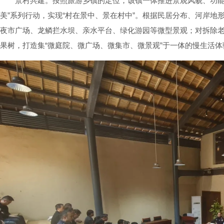
景村共建。按照旅游乡镇的定位，该镇一体推进景观风貌、功能品
美”系列行动，实现“村在景中、景在村中”。根据民居分布、河岸地
夜市广场、龙鳞拦水坝、亲水平台、绿化游园等微型景观；对拆除
果树，打造集“微庭院、微广场、微集市、微景观”于一体的慢生活体