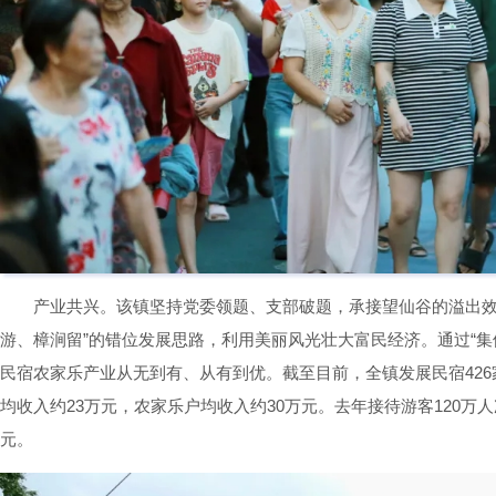
产业共兴。该镇坚持党委领题、支部破题，承接望仙谷的溢出效
游、樟涧留”的错位发展思路，利用美丽风光壮大富民经济。通过“集
民宿农家乐产业从无到有、从有到优。截至目前，全镇发展民宿426家
均收入约23万元，农家乐户均收入约30万元。去年接待游客120万人
元。