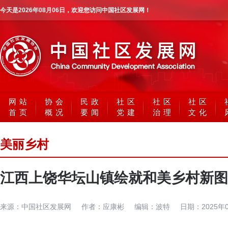
今天是
2026年08月06日
，欢迎您访问中国社区发展网！
网站
协会
民政
社区
社区
社区
首页
概况
要闻
党建
治理
文化
美丽乡村
江西上饶华坛山镇绘就和美乡村新图
来源：
中国社区发展网
作者：
应康彬
编辑：
波特
日期：
2025年