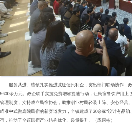
服务共进。该镇扎实推进减证便民利企，突出部门联动协作，政银
5600余万元。政企联手实施免费增容提速行动，让民宿餐饮户用上“
管理制度，支持成立民宿协会，助推创业村民轻装上阵、安心经营
瞄准中式微庭院民宿的新赛道发力，全镇建成了30余家“设计有品韵
宿，推动了全镇民宿产业结构优化、质量提升。（应康彬）