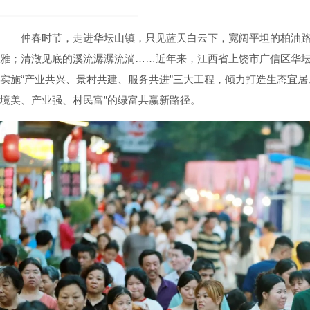
仲春时节，走进华坛山镇，只见蓝天白云下，宽阔平坦的柏油
雅；清澈见底的溪流潺潺流淌……近年来，江西省上饶市广信区华坛
实施“产业共兴、景村共建、服务共进”三大工程，倾力打造生态宜居
境美、产业强、村民富”的绿富共赢新路径。