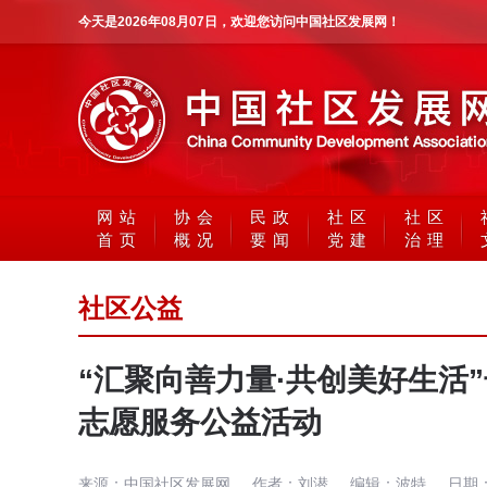
今天是
2026年08月07日
，欢迎您访问中国社区发展网！
网站
协会
民政
社区
社区
首页
概况
要闻
党建
治理
社区公益
“汇聚向善力量·共创美好生活
志愿服务公益活动
来源：
中国社区发展网
作者：
刘潜
编辑：
波特
日期