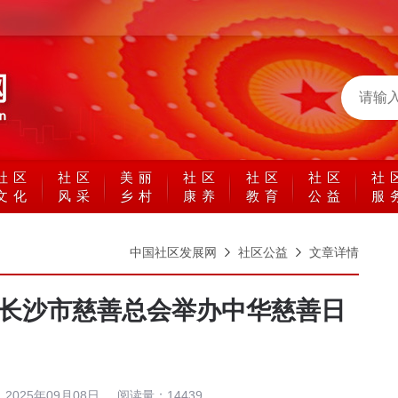
社区
社区
美丽
社区
社区
社区
社
文化
风采
乡村
康养
教育
公益
服
中国社区发展网
社区公益
文章详情
”长沙市慈善总会举办中华慈善日
：
2025年09月08日
阅读量：
14439