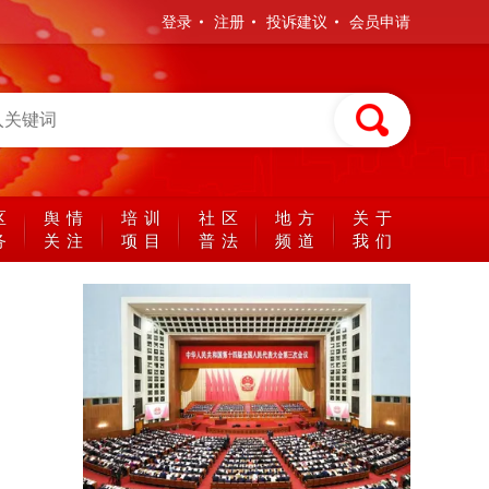
登录
注册
投诉建议
会员申请
区
舆情
培训
社区
地方
关于
务
关注
项目
普法
频道
我们