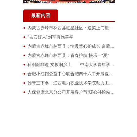
最新内容
内蒙古赤峰市林西县红星社区：送菜上门暖人心 细微之处见真情
“吉安好人”刘军再施善举
内蒙古赤峰市林西县：情暖童心护成长 京蒙协作筑未来
内蒙古赤峰市林西县：青春护航 快乐一“夏”
科创融非遗 支教润乡土——中南大学青年学子赴江华开展三下乡实践活动
合肥小红帽公益中心联合肥四十六中开展夏日文明实践志愿服务
赣青三下乡｜江西电力职业技术学院动力工程学院：防暑防蚊送清凉，入户走访护安康
人保健康北京分公司开展客户节“暖心补给站 权益伴同行”活动
烈日炎炎守温情！金牛东车队詹险锋高温下接力推车解困
党建引领暖夕阳，爱心陪伴护高龄——壆岗社区开展敬老暖心慰问活动