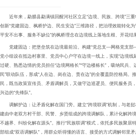
近年来，勐腊县勐满镇回醒河社区立足“边境、民族、跨境”三重
创新“党建固边、枫桥护边、民生安边”三维路径，把治理效能转化为
平安不出事、服务不缺位”的枫桥理念在边境线上落地生根、开花结
党建固边：把堡垒筑在边境最前沿。构建“党总支—网格党支部
党小组设在抵边村寨里、党员中心户守在边境一线上，实现“边境线延
过硬、熟悉边情的党员担任“边境网格长”“守边楼栋长”，吸纳民兵、
民”联动队伍，形成“人在边、岗在边、责在边”的全覆盖防控格局。推
民，既当政策宣传员、矛盾调解员，又做守边巡逻员、便民服务员，
兴边的“先锋队”。
调解护边：让矛盾化解在国门旁。建立“跨境联调”机制，与老
建由中老双方村干部、民警、乡贤组成的跨境调解队，累计化解跨境
不越界、纠纷化解在源头”。推行“民族联调”模式，依托多民族聚居
部组成“双语调解队”，用群众听得懂的语言、接受的方式调解邻里矛