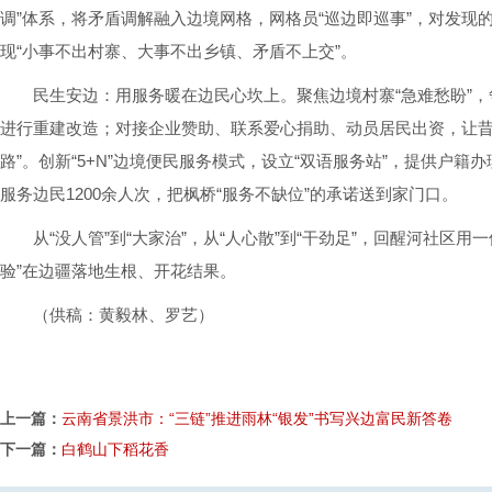
调”体系，将矛盾调解融入边境网格，网格员“巡边即巡事”，对发现
现“小事不出村寨、大事不出乡镇、矛盾不上交”。
民生安边：用服务暖在边民心坎上。聚焦边境村寨“急难愁盼”，争
进行重建改造；对接企业赞助、联系爱心捐助、动员居民出资，让昔日
路”。创新“5+N”边境便民服务模式，设立“双语服务站”，提供户
服务边民1200余人次，把枫桥“服务不缺位”的承诺送到家门口。
从“没人管”到“大家治”，从“人心散”到“干劲足”，回醒河社区
验”在边疆落地生根、开花结果。
（供稿：黄毅林、罗艺）
上一篇：
云南省景洪市：“三链”推进雨林“银发”书写兴边富民新答卷
下一篇：
白鹤山下稻花香