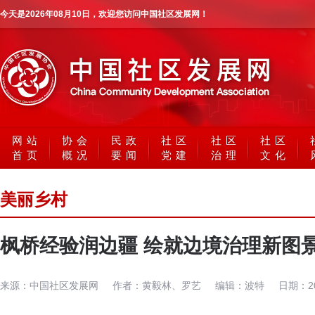
今天是
2026年08月10日
，欢迎您访问中国社区发展网！
网站
协会
民政
社区
社区
社区
首页
概况
要闻
党建
治理
文化
美丽乡村
枫桥经验润边疆 绘就边境治理新图
来源：
中国社区发展网
作者：
黄毅林、罗艺
编辑：
波特
日期：
2