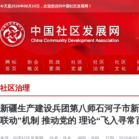
今天是
2026年08月10日
，欢迎您访问中国社区发展网！
网站
协会
民政
社区
社区
社区
首页
概况
要闻
党建
治理
文化
社区治理
新疆生产建设兵团第八师石河子市新
联动”机制 推动党的 理论“飞入寻常
来源：
中国社区发展网
作者：
佚名
编辑：
波特
日期：
2026年0