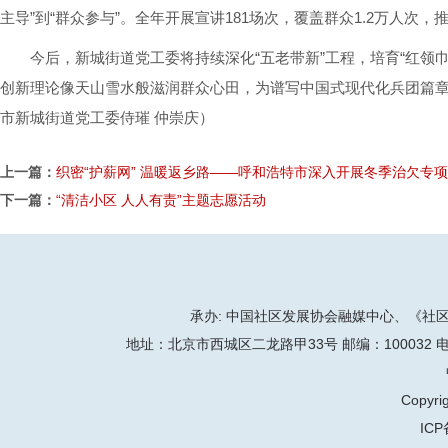
主导”到“群众参与”。全年开展宣讲181场次，覆盖群众1.2万人次
今后，新城街道党工委将持续深化“五老带新”工程，培育“红领巾
创新理论像天山雪水般滋润群众心田，为谱写中国式现代化兵团篇
市新城街道党工委侍璀 仲崇庆）
上一篇：
织密“护薪网” 温暖返乡路——呼和浩特市深入开展冬季治欠专
下一篇：
“清洁小区 人人有责”主题志愿活动
承办: 中国社区发展协会融媒中心、《社区天地
地址：北京市西城区二龙路甲33号 邮编：100032 电话：86-
Copyrig
ICP