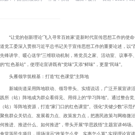
“让党的创新理论‘飞入寻常百姓家’是新时代宣传思想工作的使
道党工委深入贯彻习近平总书记关于宣传思想工作的重要论述，以“百
先锋讲学、暖心送学”三维联动机制，将党员之家、活动室、议事亭
的“红色基站”，使理论宣讲既有“党味”又添“鲜味”，更显“民味”。
头雁领学筑根基：打造“红色课堂”主阵地
新城街道采用阵地联动、领导带头、实绩说话，广泛开展宣讲
践所（站）阵地成为群众看得见、用得上的“学习阵地”。通过整合
（站）等阵地资源，打造“家门口的红色课堂”。强化“关键少数”示范
聚焦群众关切点、发展着力点、政策发力点，把惠民政策与网格微治
何推进、推进什么、如何推进”，带头开展“学思践悟”主题宣讲46场
食堂等民生项目，现场演示“政策怎么变、实惠怎么算”,实现理论宣讲