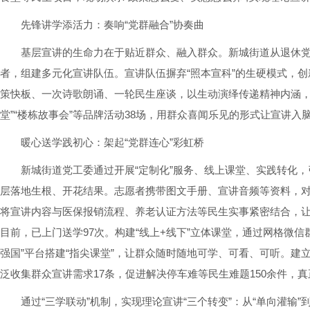
先锋讲学添活力：奏响“党群融合”协奏曲
基层宣讲的生命力在于贴近群众、融入群众。新城街道从退休党
者，组建多元化宣讲队伍。宣讲队伍摒弃“照本宣科”的生硬模式，创
策快板、一次诗歌朗诵、一轮民生座谈，以生动演绎传递精神内涵，让
堂”“楼栋故事会”等品牌活动38场，用群众喜闻乐见的形式让宣讲入
暖心送学践初心：架起“党群连心”彩虹桥
新城街道党工委通过开展“定制化”服务、线上课堂、实践转化，
层落地生根、开花结果。志愿者携带图文手册、宣讲音频等资料，对
将宣讲内容与医保报销流程、养老认证方法等民生实事紧密结合，
目前，已上门送学97次。构建“线上+线下”立体课堂，通过网格微信
强国”平台搭建“指尖课堂”，让群众随时随地可学、可看、可听。建立
泛收集群众宣讲需求17条，促进解决停车难等民生难题150余件，
通过“三学联动”机制，实现理论宣讲“三个转变”：从“单向灌输”到