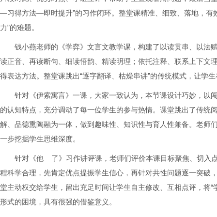
—习得方法—即时提升”的习作闭环。整堂课精准、细致、落地，有
力”的难题。
钱小燕老师的《学弈》文言文教学课，构建了以读贯串、以法
读正音、再读断句、细读悟韵、精读明理；依托注释、联系上下文
得表达方法。整堂课跳出“逐字翻译、枯燥串讲”的传统模式，让学
针对《伊索寓言》一课，大家一致认为，本节课设计巧妙，以
的认知特点，充分调动了每一位学生的参与热情。课堂跳出了传统
解、品德熏陶融为一体，做到趣味性、知识性与育人性兼备。老师
一步挖掘学生思维深度。
针对《他 了》习作讲评课，老师们评价本课目标聚焦、切入
程科学合理，先肯定优点提振学生信心，再针对共性问题逐一突破
堂主动权交给学生，留出充足时间让学生自主修改、互相点评，将“
形式的困境，具有很强的借鉴意义。