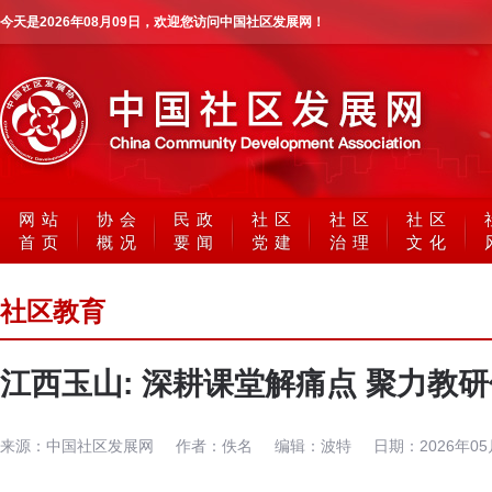
今天是
2026年08月09日
，欢迎您访问中国社区发展网！
网站
协会
民政
社区
社区
社区
首页
概况
要闻
党建
治理
文化
社区教育
江西玉山: 深耕课堂解痛点 聚力教
来源：
中国社区发展网
作者：
佚名
编辑：
波特
日期：
2026年0