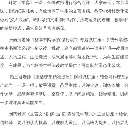
针对《学弈》一课，全体教师进行综合点评，大家表示，本节
味，指导细致扎实，有效培养了学生的文言语感。教学中潜移默化
做到“授人以渔”。教师紧扣文本剖析写作手法与蕴含的道理，教学
的枯燥模式，课堂高效且富有底蕴。
张丽清老师《整本书阅读的“微行动”》专题微讲座：系统分享整
整本书阅读必须告别泛读、乱读，建立前置铺垫—读中推进—读后
述、人物追踪、生活链接、成果展示等可落地微行动，为学生搭建
度、有成果，为全校整本书阅读教学提供了可复制的常态化范式。
颜三君老师《激活课堂精准提质》赋能微讲座：结合习作课堂
准靶向，一课一得；放手课堂，凸显主体；以评促改，训练落地；
作课堂，必须摒弃满堂讲、空泛评，坚持问题精准、指导精准、训
一次讲评真正赋能学生。
刘慧老师《文言文“读·解·品·拓”四阶教学范式》主题讲座：
词翻译，要以朗读为根基、以理解为重点、以品味为提升、以拓展