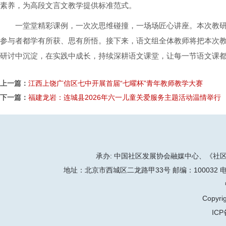
素养，为高段文言文教学提供标准范式。
一堂堂精彩课例，一次次思维碰撞，一场场匠心讲座。本次教
参与者都学有所获、思有所悟。接下来，语文组全体教师将把本次
研讨中沉淀，在实践中成长，持续深耕语文课堂，让每一节语文课
上一篇：
江西上饶广信区七中开展首届“七曜杯”青年教师教学大赛
下一篇：
福建龙岩：连城县2026年六一儿童关爱服务主题活动温情举行
承办: 中国社区发展协会融媒中心、《社区天地
地址：北京市西城区二龙路甲33号 邮编：100032 电话：86-
Copyrig
ICP