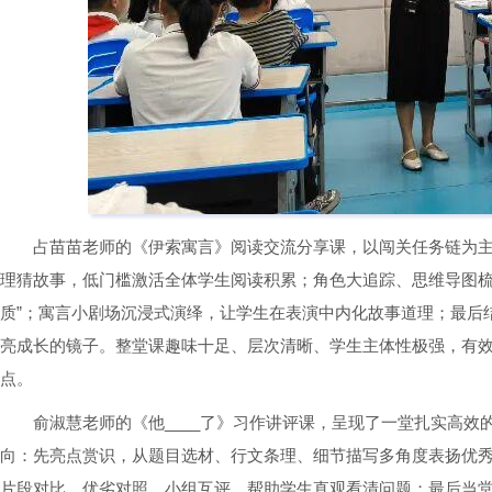
占苗苗老师的《伊索寓言》阅读交流分享课，以闯关任务链为
理猜故事，低门槛激活全体学生阅读积累；角色大追踪、思维导图梳理
质”；寓言小剧场沉浸式演绎，让学生在表演中内化故事道理；最后结
亮成长的镜子。整堂课趣味十足、层次清晰、学生主体性极强，有效
点。
俞淑慧老师的《他____了》习作讲评课，呈现了一堂扎实高
向：先亮点赏识，从题目选材、行文条理、细节描写多角度表扬优
片段对比、优劣对照、小组互评，帮助学生直观看清问题；最后当堂